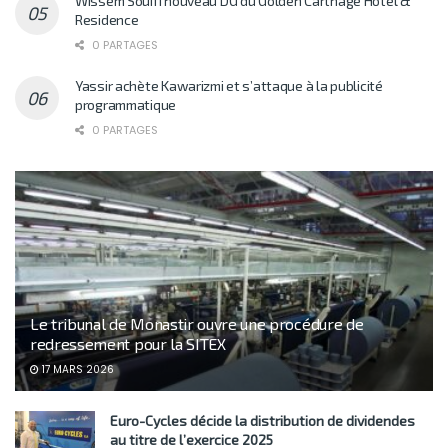
Wissem Souifi nouveau DG du Golden Carthage Hotel &
Residence
0 PARTAGES
Yassir achète Kawarizmi et s’attaque à la publicité
programmatique
0 PARTAGES
Le tribunal de Monastir ouvre une procédure de
redressement pour la SITEX
17 MARS 2026
Euro-Cycles décide la distribution de dividendes
au titre de l’exercice 2025