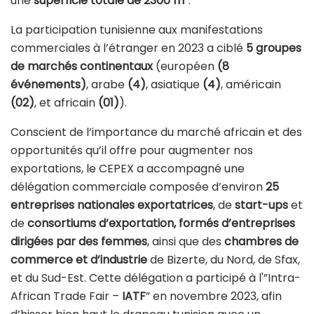
une
superficie totale de 2300 m²
.
La participation tunisienne aux manifestations
commerciales à l’étranger en 2023 a ciblé
5 groupes
de marchés continentaux
(européen
(8
événements)
, arabe
(4)
, asiatique
(4)
, américain
(02)
, et africain
(01)
).
Conscient de l’importance du marché africain et des
opportunités qu’il offre pour augmenter nos
exportations, le CEPEX a accompagné une
délégation commerciale composée d’environ
25
entreprises nationales exportatrices
, de
start-ups
et
de
consortiums d’exportation, formés d’entreprises
dirigées par des femmes
, ainsi que des
chambres de
commerce et d’industrie
de Bizerte, du Nord, de Sfax,
et du Sud-Est. Cette délégation a participé à l'”Intra-
African Trade Fair –
IATF
” en novembre 2023, afin