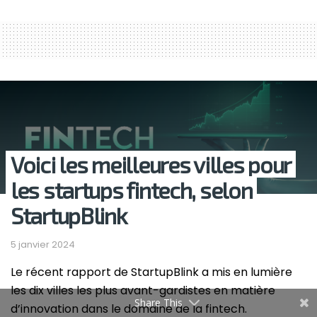
Voici les meilleures villes pour
les startups fintech, selon
StartupBlink
5 janvier 2024
Le récent rapport de StartupBlink a mis en lumière
les dix villes les plus avant-gardistes en matière
Share This
d’innovation dans le domaine de la fintech.