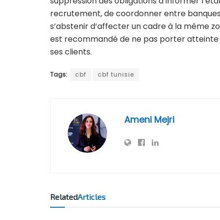
suppression des obligations d’informer l’é
recrutement, de coordonner entre banques 
s’abstenir d’affecter un cadre à la même z
est recommandé de ne pas porter atteinte au
ses clients.
Tags:
cbf
cbf tunisie
Ameni Mejri
Related
Articles