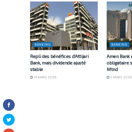
BANKING
BANKING
Repli des bénéfices d’Attijari
Amen Bank 
Bank, mais dividende ajusté
obligataire
stable
Mtnd
14 MARS 2026
5 MARS 2026