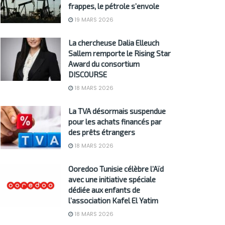
frappes, le pétrole s’envole
19 MARS 2026
La chercheuse Dalia Elleuch
Sallem remporte le Rising Star
Award du consortium
DISCOURSE
18 MARS 2026
La TVA désormais suspendue
pour les achats financés par
des prêts étrangers
18 MARS 2026
Ooredoo Tunisie célèbre l’Aïd
avec une initiative spéciale
dédiée aux enfants de
l’association Kafel El Yatim
18 MARS 2026