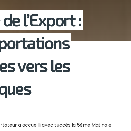
e l’Export :
xportations
es vers les
iques
xportateur a accueilli avec succès la 5ème Matinale