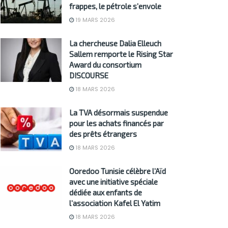
frappes, le pétrole s’envole
19 MARS 2026
La chercheuse Dalia Elleuch
Sallem remporte le Rising Star
Award du consortium
DISCOURSE
18 MARS 2026
La TVA désormais suspendue
pour les achats financés par
des prêts étrangers
18 MARS 2026
Ooredoo Tunisie célèbre l’Aïd
avec une initiative spéciale
dédiée aux enfants de
l’association Kafel El Yatim
18 MARS 2026