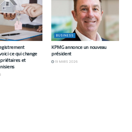
BUSINESS
registrement
KPMG annonce un nouveau
voici ce qui change
président
priétaires et
19 MARS 2026
nisiens
6