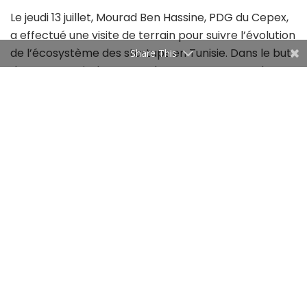
Le jeudi 13 juillet, Mourad Ben Hassine, PDG du Cepex,
a effectué une visite de terrain pour suivre l’évolution
de l’écosystème des startups en Tunisie. Dans le but
Share This
de promouvoir davantage les programmes et les
missions du Cepex auprès des startups tunisiennes
et d’améliorer l’accessibilité de ses services,
plusieurs initiatives seront mises en place. Dans le
cadre des événements conviviaux “Lunch & Learn”
organisés par The Dot, des sessions d’information
seront lancées pour présenter de manière simplifiée
les activités et les services du Centre.
De plus, des webinaires seront organisés en
collaboration avec les responsables des 15 antennes
du Cepex à l’étranger, afin de présenter les missions
des représentations commerciales tunisiennes à
l’étranger et de fournir des explications sur les