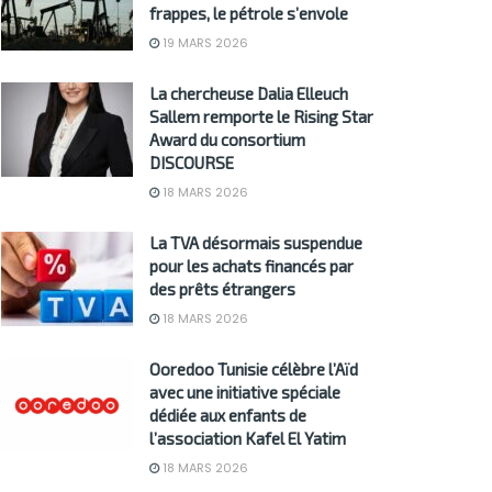
frappes, le pétrole s’envole
19 MARS 2026
La chercheuse Dalia Elleuch
Sallem remporte le Rising Star
Award du consortium
DISCOURSE
18 MARS 2026
La TVA désormais suspendue
pour les achats financés par
des prêts étrangers
18 MARS 2026
Ooredoo Tunisie célèbre l’Aïd
avec une initiative spéciale
dédiée aux enfants de
l’association Kafel El Yatim
18 MARS 2026