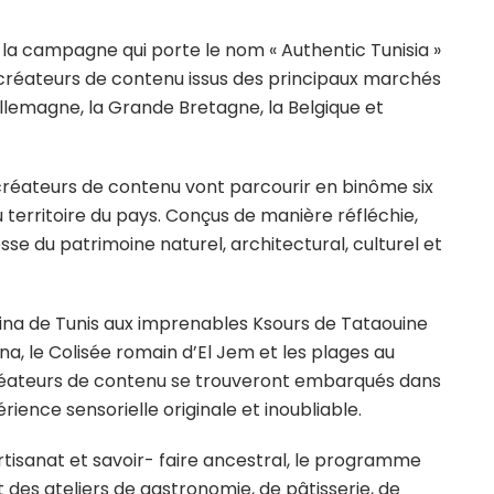
 la campagne qui porte le nom « Authentic Tunisia »
et créateurs de contenu issus des principaux marchés
Allemagne, la Grande Bretagne, la Belgique et
t créateurs de contenu vont parcourir en binôme six
u territoire du pays. Conçus de manière réfléchie,
esse du patrimoine naturel, architectural, culturel et
dina de Tunis aux imprenables Ksours de Tataouine
a, le Colisée romain d’El Jem et les plages au
 créateurs de contenu se trouveront embarqués dans
ence sensorielle originale et inoubliable.
 artisanat et savoir- faire ancestral, le programme
 des ateliers de gastronomie, de pâtisserie, de