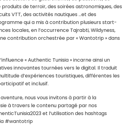
 produits de terroir, des soirées astronomiques, des
uits VTT, des activités nautiques …et des
ogramme qui a mis à contribution plusieurs start-
ces locales, en l’occurrence Tajrabti, Wildyness,
ne contribution orchestrée par « Wantotrip » dans
nfluence « Authentic Tunisia » incarne ainsi un
atives innovantes tournées vers le digital. Il traduit
itude d’expériences touristiques, différentes les
ticipatif et inclusif.
enture, nous vous invitons à partir à la
isie à travers le contenu partagé par nos
nticTunisia2023 et l’utilisation des hashtags
sia #wantotrip