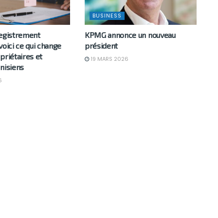
BUSINESS
registrement
KPMG annonce un nouveau
voici ce qui change
président
priétaires et
19 MARS 2026
nisiens
6