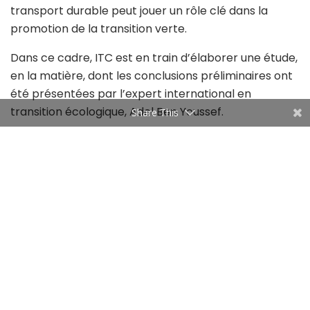
transport durable peut jouer un rôle clé dans la
promotion de la transition verte.
Dans ce cadre, ITC est en train d’élaborer une étude,
en la matière, dont les conclusions préliminaires ont
été présentées par l’expert international en
transition écologique, Adel Ben Youssef.
Share This
A ce titre, Ben Youssef indique que les 10 technologies
qui vont révolutionner notre futur sont.., les drones, la
blockchain, le Big Data, l’intelligence artificielle et la
génétique.” Le stockage de l’information le plus
efficace sera sur de la matière vivante”.
Par ailleurs, l’expert affirme qu’en 2022, les émissions
de CO2 sont aux alentours de 40 giga tonnes d’or.
L’usage de l’intelligence artificielle peut nous amener
à épargner de 2.6 à 5.3 Giga tonnes, soit presque