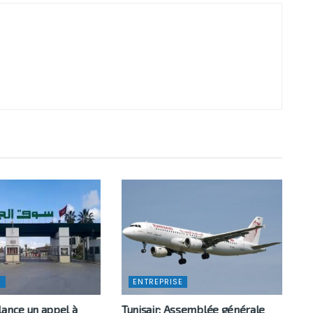
E
ENTREPRISE
lance un appel à
Tunisair: Assemblée générale