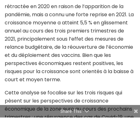
rétractée en 2020 en raison de l’apparition de la
pandémie, mais a connu une forte reprise en 2021. La
croissance moyenne a atteint 5,5 % en glissement
annuel au cours des trois premiers trimestres de
2021, principalement sous l’effet des mesures de
relance budgétaire, de la réouverture de l’économie
et du déploiement des vaccins. Bien que les
perspectives économiques restent positives, les
risques pour la croissance sont orientés à la baisse à
court et moyen terme.
Cette analyse se focalise sur les trois risques qui
pèsent sur les perspectives de croissance
économique de la zone euro au cours des prochains
Share This
trimestres : une résurgence des cas de Covid-19, une
hausse de l’inflation et des contraintes
d’approvisionnement au niveau mondial.