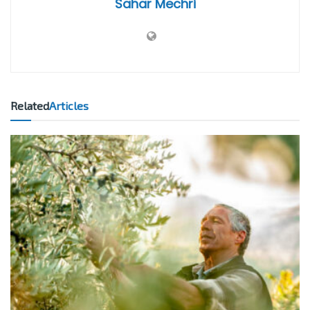
Sahar Mechri
Related
Articles