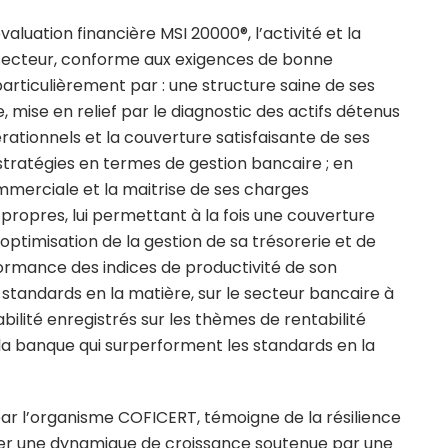
luation financière MSI 20000®, l’activité et la
on secteur, conforme aux exigences de bonne
articulièrement par : une structure saine de ses
e, mise en relief par le diagnostic des actifs détenus
érationnels et la couverture satisfaisante de ses
stratégies en termes de gestion bancaire ; en
mmerciale et la maitrise de ses charges
 propres, lui permettant à la fois une couverture
l’optimisation de la gestion de sa trésorerie et de
rformance des indices de productivité de son
 standards en la matière, sur le secteur bancaire à
abilité enregistrés sur les thèmes de rentabilité
a banque qui surperforment les standards en la
 par l’organisme COFICERT, témoigne de la résilience
urer une dynamique de croissance soutenue par une