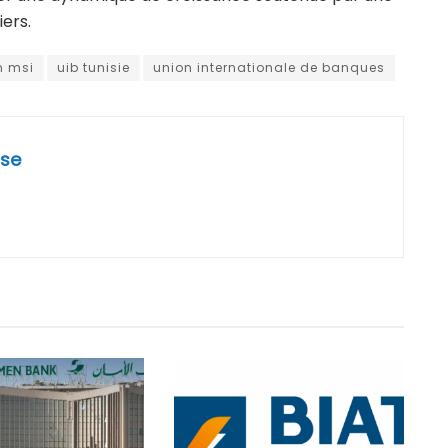
ers.
on msi
uib tunisie
union internationale de banques
se