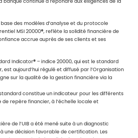
a banque continue à répondre aux exigences de la
la base des modèles d’analyse et du protocole
rentiel MSI 20000®, reflète la solidité financière de
confiance accrue auprès de ses clients et ses
ard Indicator® – indice 20000, qui est le standard
est aujourd’hui régulé et diffusé par l’Organisation
gne sur la qualité de la gestion financière via la
tandard constitue un indicateur pour les différents
de repère financier, à l’échelle locale et
cière de l’UIB a été mené suite à un diagnostic
à une décision favorable de certification. Les