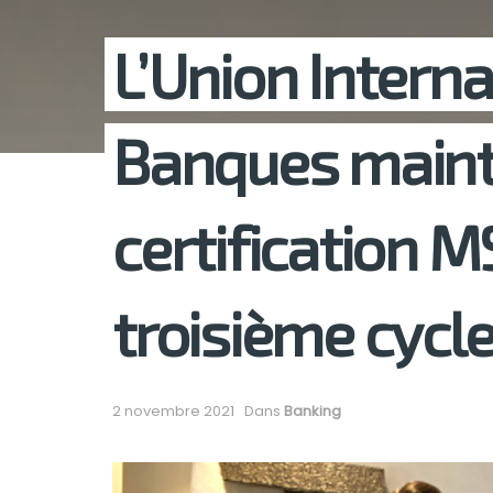
L’Union Interna
Banques mainti
certification M
troisième cycl
2 novembre 2021
Dans
Banking