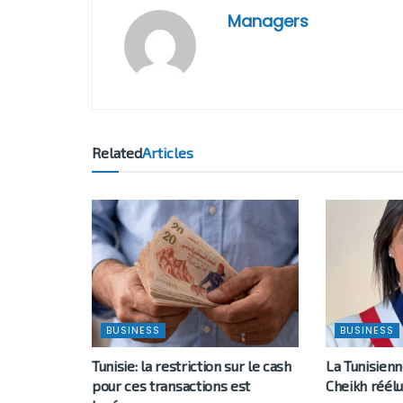
Managers
Related
Articles
BUSINESS
BUSINESS
Tunisie: la restriction sur le cash
La Tunisien
pour ces transactions est
Cheikh réélu