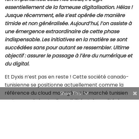
essentiellement de la fameuse digitalisation. Hélas !
Jusque récemment, elle s’est opérée de manière
timide et non généralisée. Aujourd’hui, l’on assiste à
une émergence extraordinaire de cette phase
indispensable. Les initiatives en la matière se sont
succédées sans pour autant se ressembler. Ultime
objectif : assurer le passage à l’ère du numérique et
du digital.
Et Dyxis n’est pas en reste ! Cette société canado-
tunisienne se positionne actuellement comme la
référence du cloud managé sur le marché tunisien
Share This
en termes de haute disponibilité et de qualité de
support. Son CEO, Skander Zoghlami, nous livre les
clés de l’initiative entreprise par sa société afin de
faire face aux répercussions de la crise du Covid-19.
En effet, avec son équipe, ils ont mis en place une