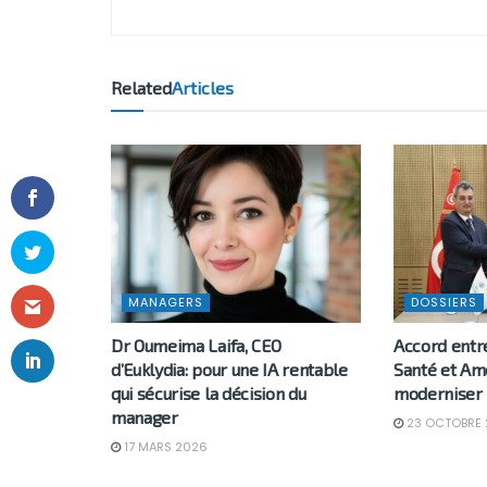
Related
Articles
MANAGERS
DOSSIERS
Dr Oumeima Laifa, CEO
Accord entre
d’Euklydia: pour une IA rentable
Santé et Am
qui sécurise la décision du
moderniser 
manager
23 OCTOBRE 
17 MARS 2026