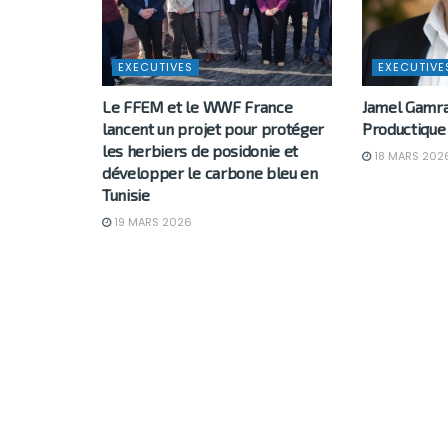
EXECUTIVES
EXECUTIVE
Le FFEM et le WWF France
Jamel Gamr
lancent un projet pour protéger
Productique
les herbiers de posidonie et
18 MARS 202
développer le carbone bleu en
Tunisie
19 MARS 2026