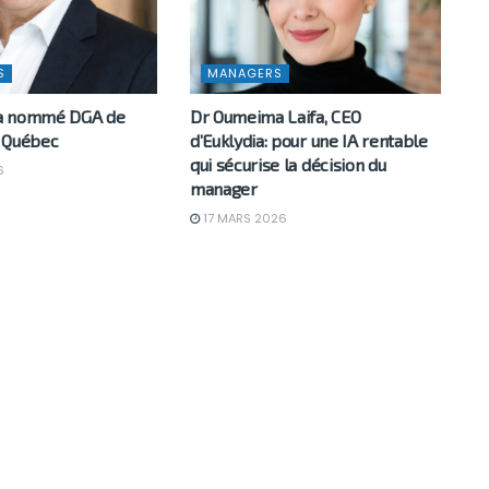
S
MANAGERS
a nommé DGA de
Dr Oumeima Laifa, CEO
 Québec
d’Euklydia: pour une IA rentable
qui sécurise la décision du
6
manager
17 MARS 2026