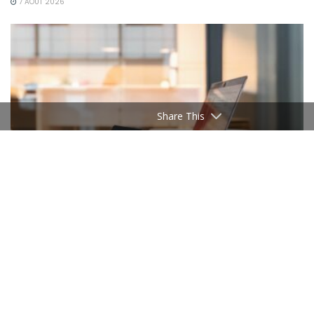
7 AOÛT 2026
Share This
BUSINESS
E-commerce : les PME tunisiennes changent d’échelle
7 AOÛT 2026