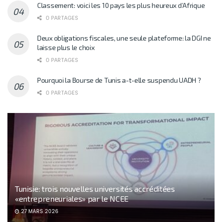
Classement: voici les 10 pays les plus heureux d’Afrique
0 PARTAGES
Deux obligations fiscales, une seule plateforme: la DGI ne
laisse plus le choix
0 PARTAGES
Pourquoi la Bourse de Tunis a-t-elle suspendu UADH ?
0 PARTAGES
Tunisie: trois nouvelles universités accréditées
«entrepreneuriales» par le NCEE
27 MARS 2026