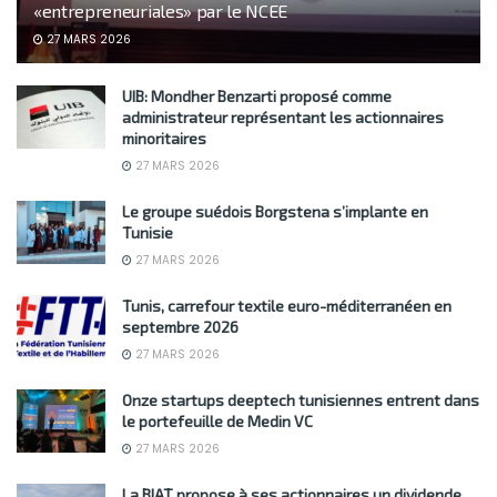
«entrepreneuriales» par le NCEE
27 MARS 2026
UIB: Mondher Benzarti proposé comme
administrateur représentant les actionnaires
minoritaires
27 MARS 2026
Le groupe suédois Borgstena s’implante en
Tunisie
27 MARS 2026
Tunis, carrefour textile euro-méditerranéen en
septembre 2026
27 MARS 2026
Onze startups deeptech tunisiennes entrent dans
le portefeuille de Medin VC
27 MARS 2026
La BIAT propose à ses actionnaires un dividende