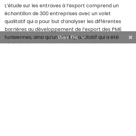
L’étude sur les entraves à l’export comprend un
échantillon de 300 entreprises avec un volet
qualitatif qui a pour but d’analyser les différentes
barrières au développement de l’export des PME
tunisiennes, ainsi qu’un volet quantitatif qui a été
Share This
réalisé selon un sondage d’opinion. Celui-ci a permis
de valider les résultats primaires, de segmenter les
entreprises selon les types d’exportations et de
classer les freins des non-exportateurs et les
motivations des exportateurs.
L’objectif était d’identifier les freins et les obstacles
auxquels font face les PME, aussi bien à leur propre
niveau qu’au niveau de leur environnement. Cette
étude vise aussi à initier une perspective sur la
stratégie à mettre en place et les réformes à
envisager pour augmenter les performances de