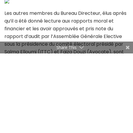
Les autres membres du Bureau Directeur, élus après
qu’il a été donné lecture aux rapports moral et
financier et les avoir approuvés et pris note du
rapport d’audit par l’Assemblée Générale Elective
sous la présidence du comité électoral présidé par
Share This
Salma Elloumi (ITTC) et Faiza Douzi (Avocate), sont
comme suit : Noureddine Hajji (Ernst & Young),
Abdessalem Loued (Huilerie Loued), Ali Hjaiej (Clarke
Energy), Fetah Krichen (Technopôle de Sfax), Namia
Ayadi (Ettijari Bank), Samira Zouari (Anadarko),
Khaled Ben Jemaa (SAM), Mohamed Chaâbouni
(Vivo Energy), Sami Chahed (REGUS), Mohamed Ali
Aboudi (MAAP), Roy Armishaw (Petrofac), Mehdi
Tamarziste (Meninx Holding), Cyrine Hafaiedh (Aon)
et Farah Mami (Valorflakes).