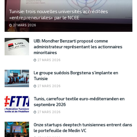
Tunisie: trois nouvelles universités accréditées
«entrepreneuriales» par le NCEE
27 MARS 2026
UIB: Mondher Benzarti proposé comme
administrateur représentant les actionnaires
minoritaires
27 MARS 2026
Le groupe suédois Borgstena s’implante en
Tunisie
27 MARS 2026
Tunis, carrefour textile euro-méditerranéen en
septembre 2026
27 MARS 2026
Onze startups deeptech tunisiennes entrent dans
le portefeuille de Medin VC