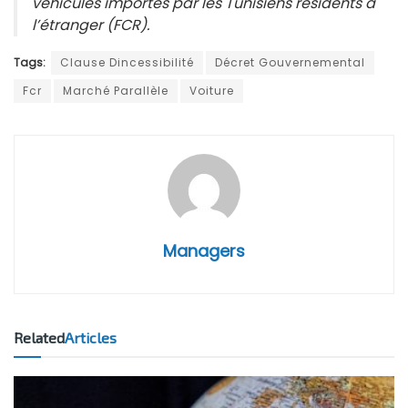
véhicules importés par les Tunisiens résidents à
l’étranger (FCR).
Tags:
Clause Dincessibilité
Décret Gouvernemental
Fcr
Marché Parallèle
Voiture
Managers
Related
Articles