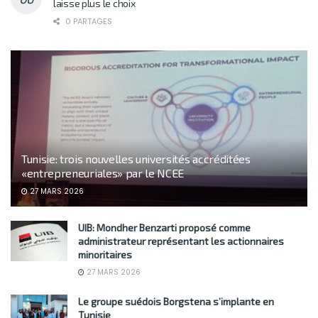
laisse plus le choix
0 PARTAGES
Tunisie: trois nouvelles universités accréditées
«entrepreneuriales» par le NCEE
27 MARS 2026
UIB: Mondher Benzarti proposé comme
administrateur représentant les actionnaires
minoritaires
27 MARS 2026
Le groupe suédois Borgstena s’implante en
Tunisie