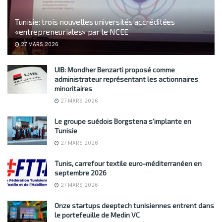
Tunisie: trois nouvelles universités accréditées
«entrepreneuriales» par le NCEE
27 MARS 2026
UIB: Mondher Benzarti proposé comme
administrateur représentant les actionnaires
minoritaires
27 MARS 2026
Le groupe suédois Borgstena s’implante en
Tunisie
27 MARS 2026
Tunis, carrefour textile euro-méditerranéen en
septembre 2026
27 MARS 2026
Onze startups deeptech tunisiennes entrent dans
le portefeuille de Medin VC