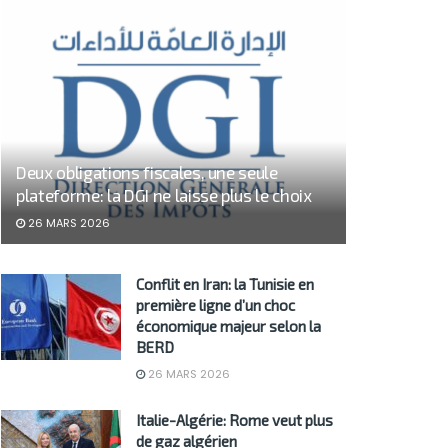
Deux obligations fiscales, une seule
plateforme: la DGI ne laisse plus le choix
26 MARS 2026
Conflit en Iran: la Tunisie en
première ligne d’un choc
économique majeur selon la
BERD
26 MARS 2026
Italie-Algérie: Rome veut plus
de gaz algérien