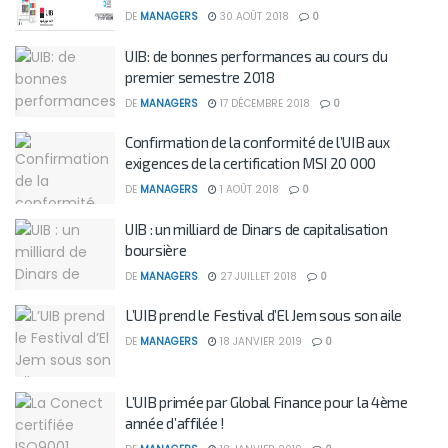
DE
MANAGERS
30 AOÛT 2018
0
UIB: de bonnes performances au cours du
premier semestre 2018
DE
MANAGERS
17 DÉCEMBRE 2018
0
Confirmation de la conformité de l’UIB aux
exigences de la certification MSI 20 000
DE
MANAGERS
1 AOÛT 2018
0
UIB : un milliard de Dinars de capitalisation
boursière
DE
MANAGERS
27 JUILLET 2018
0
L’UIB prend le Festival d’El Jem sous son aile
DE
MANAGERS
18 JANVIER 2019
0
L’UIB primée par Global Finance pour la 4ème
année d’affilée !