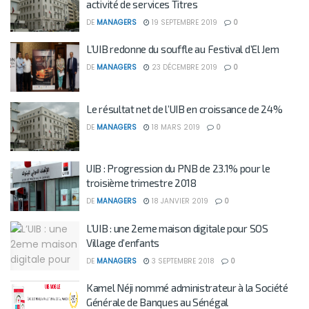
activité de services Titres
DE
MANAGERS
19 SEPTEMBRE 2019
0
L’UIB redonne du souffle au Festival d’El Jem
DE
MANAGERS
23 DÉCEMBRE 2019
0
Le résultat net de l’UIB en croissance de 24%
DE
MANAGERS
18 MARS 2019
0
UIB : Progression du PNB de 23.1% pour le
troisième trimestre 2018
DE
MANAGERS
18 JANVIER 2019
0
L’UIB : une 2eme maison digitale pour SOS
Village d’enfants
DE
MANAGERS
3 SEPTEMBRE 2018
0
Kamel Néji nommé administrateur à la Société
Générale de Banques au Sénégal