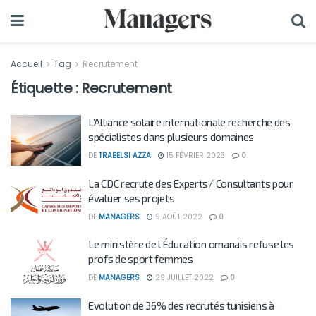
Accueil
Tag
Recrutement
Étiquette :
Recrutement
L’Alliance solaire internationale recherche des
spécialistes dans plusieurs domaines
DE
TRABELSI AZZA
15 FÉVRIER 2023
0
La CDC recrute des Experts/ Consultants pour
évaluer ses projets
DE
MANAGERS
9 AOÛT 2022
0
Le ministère de l’Éducation omanais refuse les
profs de sport femmes
DE
MANAGERS
29 JUILLET 2022
0
Evolution de 36% des recrutés tunisiens à