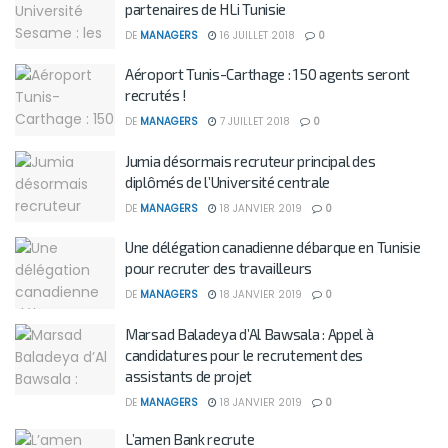
partenaires de HLi Tunisie
DE
MANAGERS
16 JUILLET 2018
0
Aéroport Tunis-Carthage : 150 agents seront
recrutés !
DE
MANAGERS
7 JUILLET 2018
0
Jumia désormais recruteur principal des
diplômés de l’Université centrale
DE
MANAGERS
18 JANVIER 2019
0
Une délégation canadienne débarque en Tunisie
pour recruter des travailleurs
DE
MANAGERS
18 JANVIER 2019
0
Marsad Baladeya d’Al Bawsala : Appel à
candidatures pour le recrutement des
assistants de projet
DE
MANAGERS
18 JANVIER 2019
0
L’amen Bank recrute