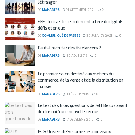
l’étranger
DE
MANAGERS
14 SEPTEMBRE 2021
0
EFE-Tunisie : le recrutement à l’ère du digital:
défis et enjeux
DE
COMMUNIQUÉ DE PRESSE
30 JANVIER 2021
0
Faut-il recruter des freelancers ?
DE
MANAGERS
26 AOÛT 2019
0
Le premier salon destiné aux métiers du
commerce, de la vente et de la distribution en
Tunisie
DE
MANAGERS
11 FÉVRIER 2019
0
Le test des trois questions de Jeff Bezos avant
de dire oui à une nouvelle recrue
DE
MANAGERS
17 DÉCEMBRE 2018
0
ISI & Université Sesame : les nouveaux