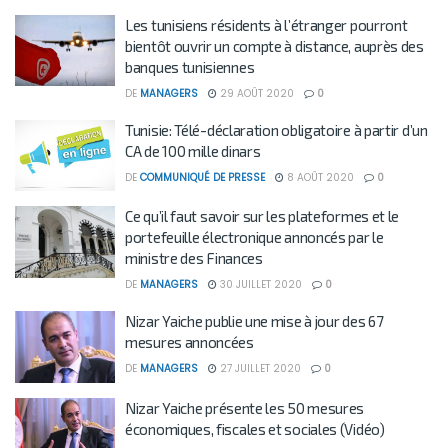
Les tunisiens résidents à l’étranger pourront
bientôt ouvrir un compte à distance, auprès des
banques tunisiennes
DE
MANAGERS
29 AOÛT 2020
0
Tunisie: Télé-déclaration obligatoire à partir d’un
CA de 100 mille dinars
DE
COMMUNIQUÉ DE PRESSE
8 AOÛT 2020
0
Ce qu’il faut savoir sur les plateformes et le
portefeuille électronique annoncés par le
ministre des Finances
DE
MANAGERS
30 JUILLET 2020
0
Nizar Yaiche publie une mise à jour des 67
mesures annoncées
DE
MANAGERS
27 JUILLET 2020
0
Nizar Yaiche présente les 50 mesures
économiques, fiscales et sociales (Vidéo)