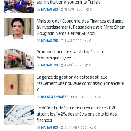
son institution à soutenir la Tunisie
DE
MANAGERS
31 AOÛT 2021
0
Ministère de l’Economie, des Finances et d’appui
à l’investissement : Passation entre Mme Sihem
Boughdiri Nemsia et Mr Ali Kooli
DE
MANAGERS
4 AOÛT 2021
0
Aramex obtient le statut d’opérateur
économique agréé
DE
MANAGERS
4 AOÛT 2021
0
L’agence de gestion de dettes est-elle
réellement une nouvelle commission financière
?
DE
BASSEM ENNAIFAR
9 JUIN 2021
0
Le déficit budgétaire jusqu’en octobre 2020
atteint les 142% des prévisions de la loi des
finances
DE
MANAGERS
6 JANVIER 2021
0