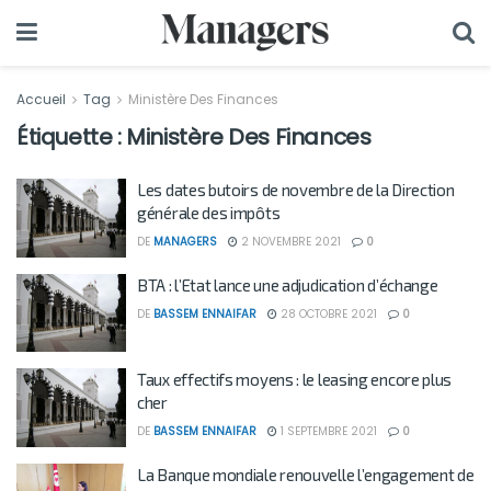
Accueil
Tag
Ministère Des Finances
Étiquette :
Ministère Des Finances
Les dates butoirs de novembre de la Direction
générale des impôts
DE
MANAGERS
2 NOVEMBRE 2021
0
BTA : l’Etat lance une adjudication d’échange
DE
BASSEM ENNAIFAR
28 OCTOBRE 2021
0
Taux effectifs moyens : le leasing encore plus
cher
DE
BASSEM ENNAIFAR
1 SEPTEMBRE 2021
0
La Banque mondiale renouvelle l’engagement de