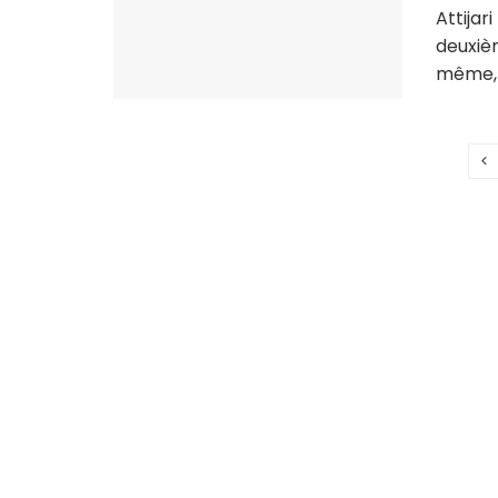
Attijar
deuxièm
même, l