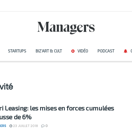
STARTUPS
BIZ’ART & CULT
VIDÉO
PODCAST
vité
ari Leasing: les mises en forces cumulées
usse de 6%
ERS
23 JUILLET 2018
0