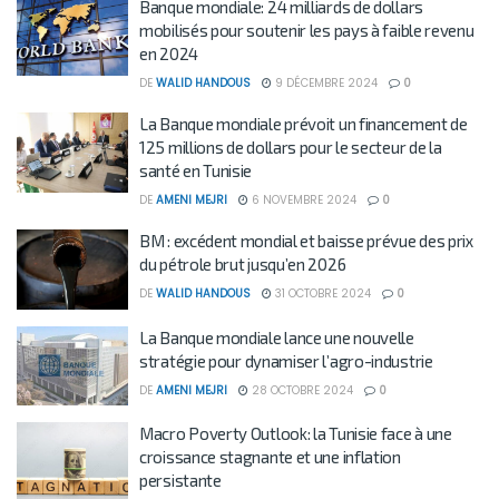
Banque mondiale: 24 milliards de dollars
mobilisés pour soutenir les pays à faible revenu
en 2024
DE
WALID HANDOUS
9 DÉCEMBRE 2024
0
La Banque mondiale prévoit un financement de
125 millions de dollars pour le secteur de la
santé en Tunisie
DE
AMENI MEJRI
6 NOVEMBRE 2024
0
BM : excédent mondial et baisse prévue des prix
du pétrole brut jusqu’en 2026
DE
WALID HANDOUS
31 OCTOBRE 2024
0
La Banque mondiale lance une nouvelle
stratégie pour dynamiser l’agro-industrie
DE
AMENI MEJRI
28 OCTOBRE 2024
0
Macro Poverty Outlook: la Tunisie face à une
croissance stagnante et une inflation
persistante