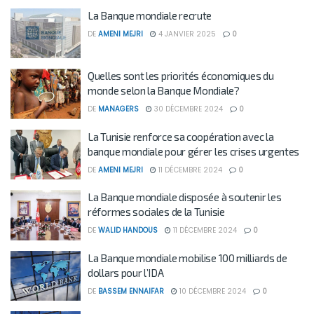
La Banque mondiale recrute
DE
AMENI MEJRI
4 JANVIER 2025
0
Quelles sont les priorités économiques du
monde selon la Banque Mondiale?
DE
MANAGERS
30 DÉCEMBRE 2024
0
La Tunisie renforce sa coopération avec la
banque mondiale pour gérer les crises urgentes
DE
AMENI MEJRI
11 DÉCEMBRE 2024
0
La Banque mondiale disposée à soutenir les
réformes sociales de la Tunisie
DE
WALID HANDOUS
11 DÉCEMBRE 2024
0
La Banque mondiale mobilise 100 milliards de
dollars pour l’IDA
DE
BASSEM ENNAIFAR
10 DÉCEMBRE 2024
0