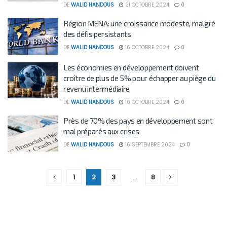
DE
WALID HANDOUS
21 OCTOBRE 2024
0
Région MENA: une croissance modeste, malgré
des défis persistants
DE
WALID HANDOUS
16 OCTOBRE 2024
0
Les économies en développement doivent
croître de plus de 5% pour échapper au piège du
revenu intermédiaire
DE
WALID HANDOUS
10 OCTOBRE 2024
0
Près de 70% des pays en développement sont
mal préparés aux crises
DE
WALID HANDOUS
16 SEPTEMBRE 2024
0
1
2
3
…
8