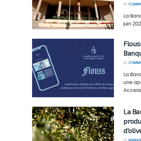
DE
COMMU
La Banq
juin 20
Flous
Banqu
DE
COMMU
La Banq
une ap
Accessi
La Ba
produ
d’oliv
DE
MANAG