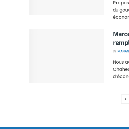
Propos
du gou
économi
Marou
rempl
DE
MANAG
Nous a
Chahed
d’écono