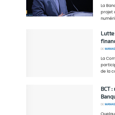
La Ban
projet
numériq
Lutte
finan
DE
MANAG
La Com
partic
de la c
BCT :
Banqu
DE
MANAG
Quelqu