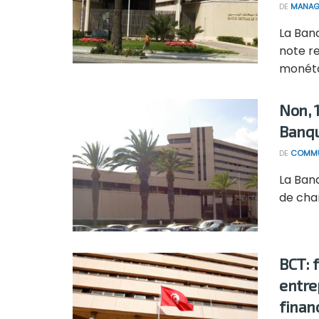
DE
MANAG
La Banq
note re
monétai
Non, 1
Banqu
DE
COMMU
La Banq
de chan
BCT: f
entre
finan