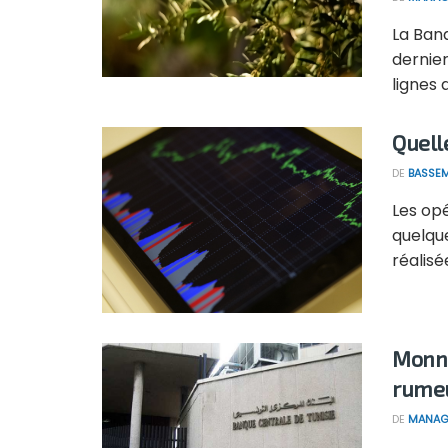
La Ban
dernie
lignes d
Quell
DE
BASSEM
Les op
quelque
réalisé
Monna
rume
DE
MANAG