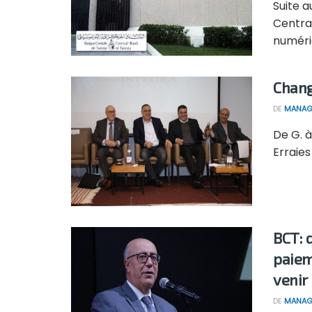
Suite a
Centra
numériq
Chang
DE
MANAG
De G. 
Erraies
BCT: d
paiem
venir
DE
MANAG