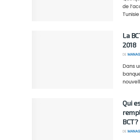
de l’ac
Tunisie .
La BCT
2018
DE
MANAG
Dans un
banque
nouvell
Qui e
rempl
BCT?
DE
MANAG