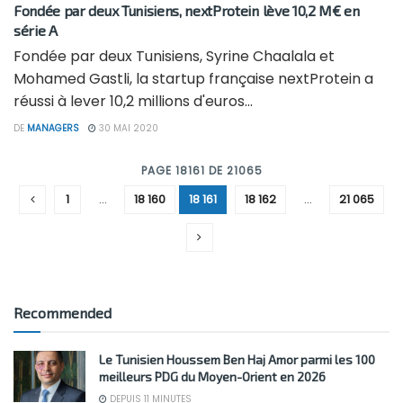
Fondée par deux Tunisiens, nextProtein lève 10,2 M€ en
série A
Fondée par deux Tunisiens, Syrine Chaalala et
Mohamed Gastli, la startup française nextProtein a
réussi à lever 10,2 millions d'euros...
DE
MANAGERS
30 MAI 2020
PAGE 18161 DE 21065
1
…
18 160
18 161
18 162
…
21 065
Recommended
Le Tunisien Houssem Ben Haj Amor parmi les 100
meilleurs PDG du Moyen-Orient en 2026
DEPUIS 11 MINUTES