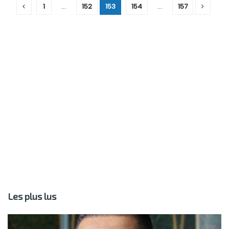
1
…
152
153
154
…
157
Les plus lus