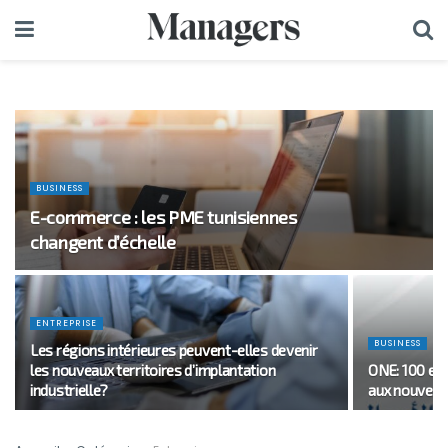
BUSINESS
E-commerce : les PME tunisiennes
changent d’échelle
ENTREPRISE
BUSINESS
Les régions intérieures peuvent-elles devenir
les nouveaux territoires d’implantation
ONE: 100 en
industrielle?
aux nouveau