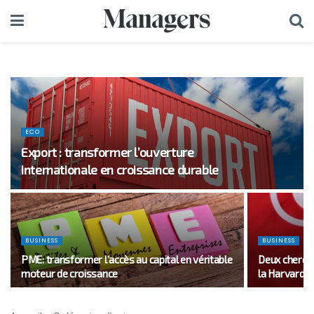
ECO
Export : transformer l’ouverture
internationale en croissance durable
BUSINESS
BUSINESS
PME: transformer l’accès au capital en véritable
Deux cherche
moteur de croissance
la Harvard M