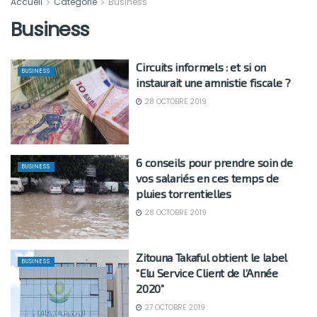
Accueil
Catégorie
Business
Business
Circuits informels : et si on
BUSINESS
instaurait une amnistie fiscale ?
28 OCTOBRE 2019
6 conseils pour prendre soin de
BUSINESS
vos salariés en ces temps de
pluies torrentielles
28 OCTOBRE 2019
Zitouna Takaful obtient le label
BUSINESS
“Elu Service Client de l’Année
2020”
27 OCTOBRE 2019