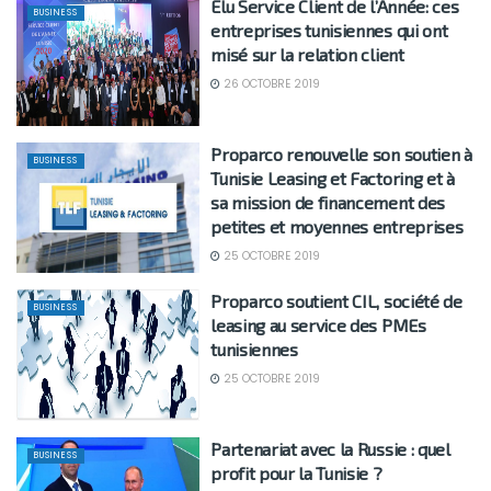
Élu Service Client de l’Année: ces
BUSINESS
entreprises tunisiennes qui ont
misé sur la relation client
26 OCTOBRE 2019
Proparco renouvelle son soutien à
BUSINESS
Tunisie Leasing et Factoring et à
sa mission de financement des
petites et moyennes entreprises
25 OCTOBRE 2019
Proparco soutient CIL, société de
BUSINESS
leasing au service des PMEs
tunisiennes
25 OCTOBRE 2019
Partenariat avec la Russie : quel
BUSINESS
profit pour la Tunisie ?