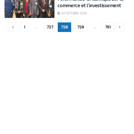
commerce et l’investissement
23 OCTOBRE 2019
1
…
727
728
729
…
761