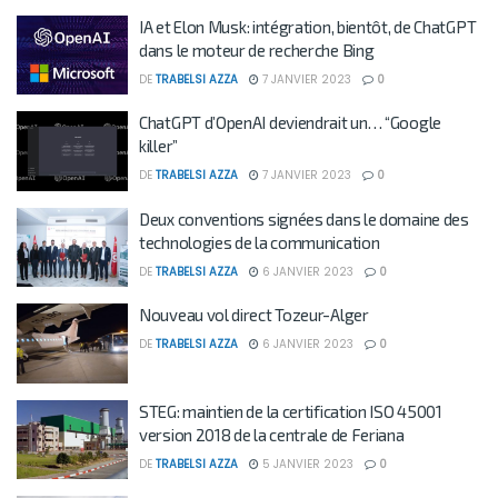
IA et Elon Musk: intégration, bientôt, de ChatGPT
dans le moteur de recherche Bing
DE
TRABELSI AZZA
7 JANVIER 2023
0
ChatGPT d’OpenAI deviendrait un… “Google
killer”
DE
TRABELSI AZZA
7 JANVIER 2023
0
Deux conventions signées dans le domaine des
technologies de la communication
DE
TRABELSI AZZA
6 JANVIER 2023
0
Nouveau vol direct Tozeur-Alger
DE
TRABELSI AZZA
6 JANVIER 2023
0
STEG: maintien de la certification ISO 45001
version 2018 de la centrale de Feriana
DE
TRABELSI AZZA
5 JANVIER 2023
0