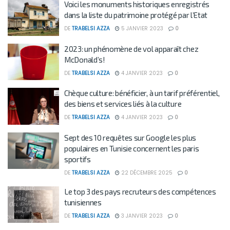
Voici les monuments historiques enregistrés
dans la liste du patrimoine protégé par l’Etat
DE
TRABELSI AZZA
5 JANVIER 2023
0
2023: un phénomène de vol apparaît chez
McDonald’s!
DE
TRABELSI AZZA
4 JANVIER 2023
0
Chèque culture: bénéficier, à un tarif préférentiel,
des biens et services liés à la culture
DE
TRABELSI AZZA
4 JANVIER 2023
0
Sept des 10 requêtes sur Google les plus
populaires en Tunisie concernent les paris
sportifs
DE
TRABELSI AZZA
22 DÉCEMBRE 2025
0
Le top 3 des pays recruteurs des compétences
tunisiennes
DE
TRABELSI AZZA
3 JANVIER 2023
0