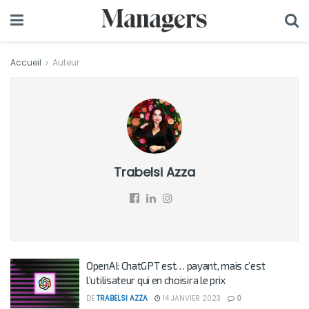
Accueil
Auteur
Trabelsi Azza
OpenAI: ChatGPT est… payant, mais c’est
l’utilisateur qui en choisira le prix
DE
TRABELSI AZZA
14 JANVIER 2023
0