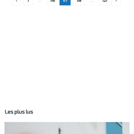
1
…
116
117
118
…
121
Les plus lus