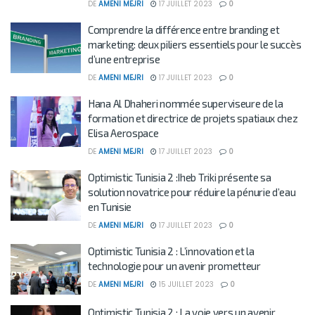
DE
AMENI MEJRI
17 JUILLET 2023
0
Comprendre la différence entre branding et
marketing: deux piliers essentiels pour le succès
d’une entreprise
DE
AMENI MEJRI
17 JUILLET 2023
0
Hana Al Dhaheri nommée superviseure de la
formation et directrice de projets spatiaux chez
Elisa Aerospace
DE
AMENI MEJRI
17 JUILLET 2023
0
Optimistic Tunisia 2 :Iheb Triki présente sa
solution novatrice pour réduire la pénurie d’eau
en Tunisie
DE
AMENI MEJRI
17 JUILLET 2023
0
Optimistic Tunisia 2 : L’innovation et la
technologie pour un avenir prometteur
DE
AMENI MEJRI
15 JUILLET 2023
0
Optimistic Tunisia 2 : La voie vers un avenir