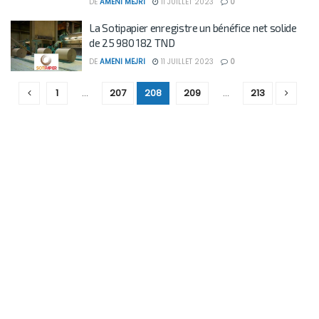
DE
AMENI MEJRI
11 JUILLET 2023
0
La Sotipapier enregistre un bénéfice net solide
de 25 980 182 TND
DE
AMENI MEJRI
11 JUILLET 2023
0
1
…
207
208
209
…
213