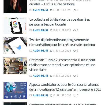
durable – Focus sur le carbone
DE
AMENI MEJRI
15 JUILLET 2023
0
La collecte et l’utilisation de vos données
personnelles par Google
DE
AMENI MEJRI
14 JUILLET 2023
0
Twitter déploie enfin son programme de
rémunération pour les créateurs de contenu
DE
AMENI MEJRI
14 JUILLET 2023
0
Optimistic Tunisia 2: comment la Tunisie peut
réaliser son potentiel avec optimisme et une
vision claire
DE
AMENI MEJRI
14 JUILLET 2023
0
Appel à candidatures pour le Concours national
de l’innovation du 12 juillet au 1er novembre 2023
DE
AMENI MEJRI
12 JUILLET 2023
0
Comment rédiger un contrat: les 10 éléments