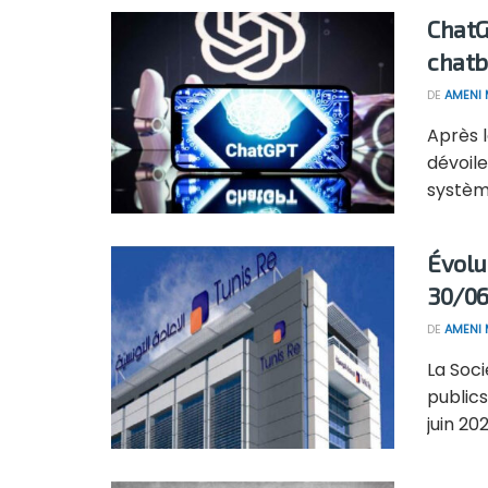
ChatG
chatb
DE
AMENI 
Après 
dévoil
système 
Évolu
30/0
DE
AMENI 
La Soci
publics
juin 20