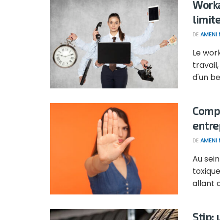
Worka
limit
DE
AMENI 
Le wor
travai
d'un be
Compr
entre
DE
AMENI 
Au sei
toxiqu
allant 
Stip: