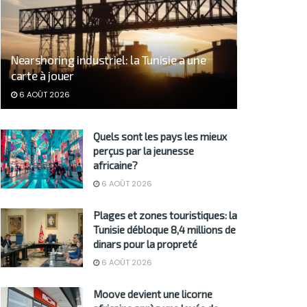
Nearshoring industriel: la Tunisie a une
carte à jouer
6 AOÛT 2026
Quels sont les pays les mieux
perçus par la jeunesse
africaine?
6 AOÛT 2026
Plages et zones touristiques: la
Tunisie débloque 8,4 millions de
dinars pour la propreté
6 AOÛT 2026
Moove devient une licorne