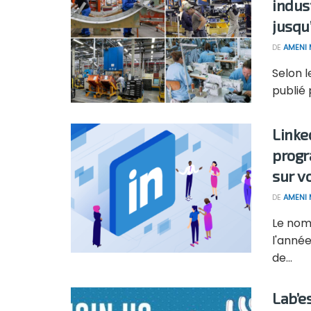
indus
jusqu’
DE
AMENI 
Selon l
publié 
Linke
progr
sur v
DE
AMENI 
Le nomb
l'année
de...
Lab’e