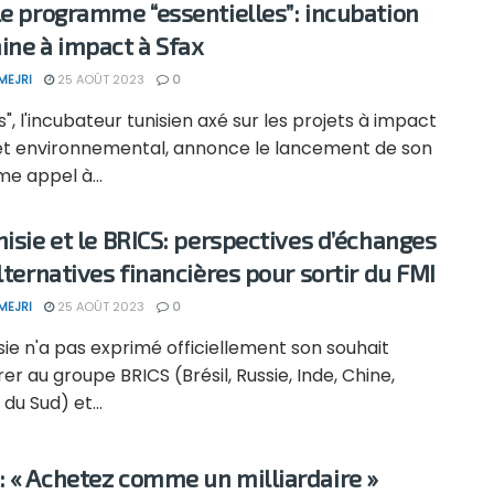
le programme “essentielles”: incubation
ine à impact à Sfax
MEJRI
25 AOÛT 2023
0
s", l'incubateur tunisien axé sur les projets à impact
 et environnemental, annonce le lancement de son
e appel à...
nisie et le BRICS: perspectives d’échanges
alternatives financières pour sortir du FMI
MEJRI
25 AOÛT 2023
0
sie n'a pas exprimé officiellement son souhait
er au groupe BRICS (Brésil, Russie, Inde, Chine,
 du Sud) et...
 « Achetez comme un milliardaire »