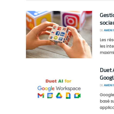
Gesti
socia
DE
AMENI 
Les ré
les int
maximis
Duet A
Googl
DE
AMENI 
Google
basé su
applica