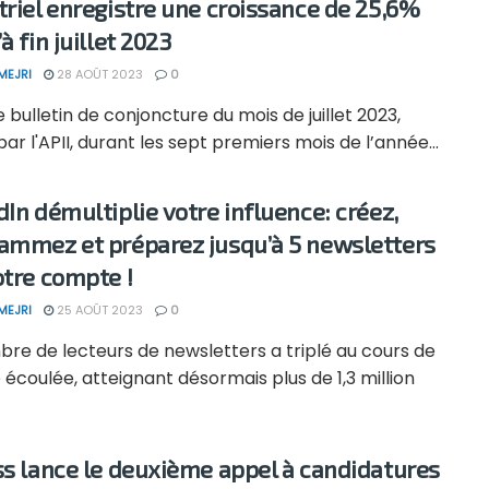
triel enregistre une croissance de 25,6%
à fin juillet 2023
MEJRI
28 AOÛT 2023
0
e bulletin de conjoncture du mois de juillet 2023,
par l'APII, durant les sept premiers mois de l’année...
dIn démultiplie votre influence: créez,
ammez et préparez jusqu’à 5 newsletters
otre compte !
MEJRI
25 AOÛT 2023
0
re de lecteurs de newsletters a triplé au cours de
 écoulée, atteignant désormais plus de 1,3 million
ss lance le deuxième appel à candidatures