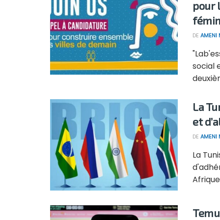
pour 
fémin
DE
AMENI 
"Lab'es
social
deuxièm
La Tu
et d’
DE
AMENI 
La Tuni
d'adhér
Afrique
Temu: