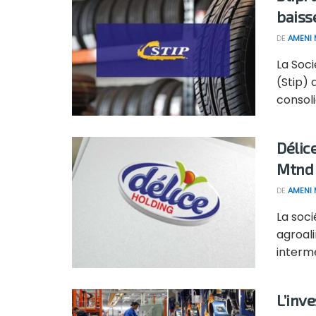
baiss
DE
AMENI 
La Soci
(Stip) 
consoli
Délic
Mtnd
DE
AMENI 
La soci
agroali
intermé
L’inv