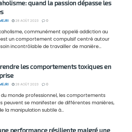
holisme: quand la passion dépasse les
es
MEJRI
28 AOÛT 2023
0
kaholisme, communément appelé addiction au
l, est un comportement compulsif centré autour
soin incontrôlable de travailler de manière...
endre les comportements toxiques en
prise
MEJRI
28 AOÛT 2023
0
n du monde professionnel, les comportements
es peuvent se manifester de différentes manières,
de la manipulation subtile à...
 une performance résiliente malgré une