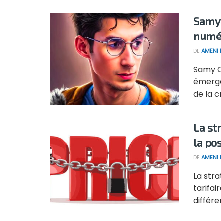
Samy 
numér
DE
AMENI 
Samy Ch
émergé
de la c
La st
la po
DE
AMENI 
La stra
tarifai
différe