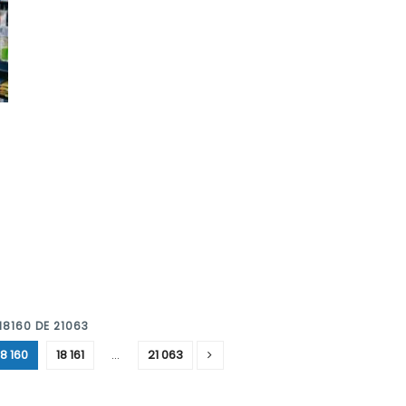
18160 DE 21063
18 160
18 161
…
21 063